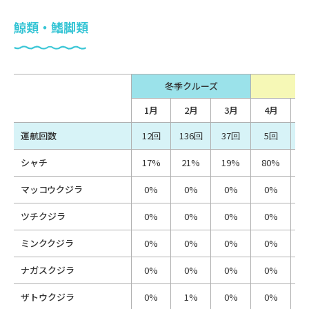
鯨類・鰭脚類
冬季クルーズ
1月
2月
3月
4月
運航回数
12回
136回
37回
5回
6
シャチ
17%
21%
19%
80%
7
マッコウクジラ
0%
0%
0%
0%
ツチクジラ
0%
0%
0%
0%
ミンククジラ
0%
0%
0%
0%
1
ナガスクジラ
0%
0%
0%
0%
3
ザトウクジラ
0%
1%
0%
0%