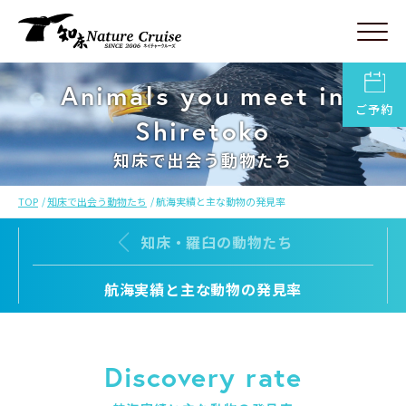
Animals you meet in
ご予約
Shiretoko
知床で出会う動物たち
TOP
知床で出会う動物たち
航海実績と主な動物の発見率
知床・羅臼の動物たち
航海実績と主な動物の発見率
Discovery rate