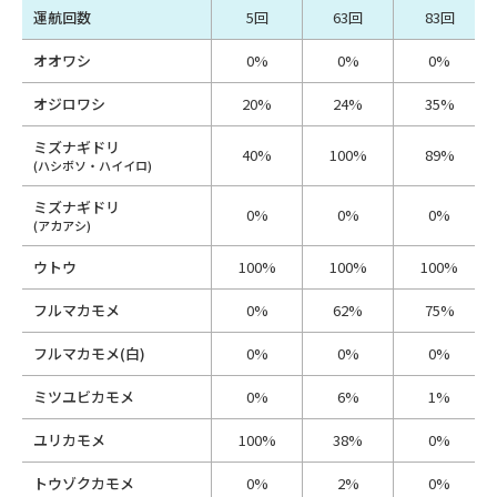
運航回数
5回
63回
83回
オオワシ
0%
0%
0%
オジロワシ
20%
24%
35%
ミズナギドリ
40%
100%
89%
(ハシボソ・ハイイロ)
ミズナギドリ
0%
0%
0%
(アカアシ)
ウトウ
100%
100%
100%
フルマカモメ
0%
62%
75%
フルマカモメ(白)
0%
0%
0%
ミツユビカモメ
0%
6%
1%
ユリカモメ
100%
38%
0%
トウゾクカモメ
0%
2%
0%