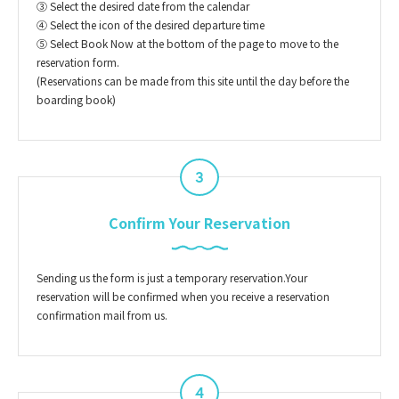
③ Select the desired date from the calendar
④ Select the icon of the desired departure time
⑤ Select Book Now at the bottom of the page to move to the
reservation form.
(Reservations can be made from this site until the day before the
boarding book)
3
Confirm Your Reservation
Sending us the form is just a temporary reservation.Your
reservation will be confirmed when you receive a reservation
confirmation mail from us.
4