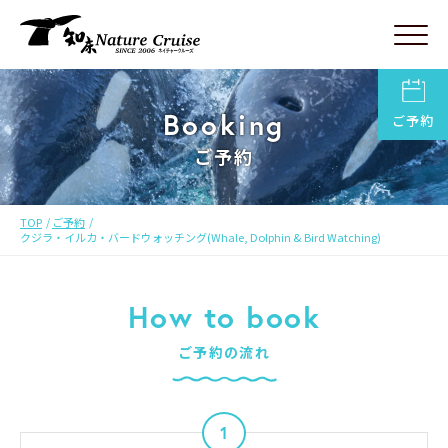
Booking
ご予約
ご予約
TOP
ご予約
クジラ・イルカ・バードウォッチング(Whale, Dolphin & Bird Watching)
How to book
ご予約の流れ
1