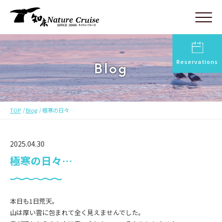
Reservations
Blog
TOP
Blog
極寒の日々…
2025.04.30
極寒の日々…
本日も1日荒天。
山は厚い雲に包まれて全く見えませんでした。