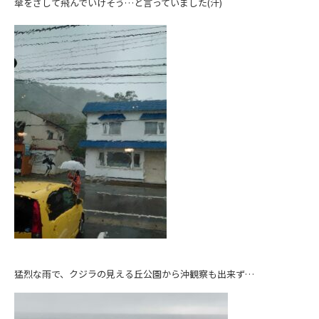
傘をさして飛んでいけそう…と言っていました(汗)
猛烈な雨で、クジラの見える丘公園から沖観察も出来ず…