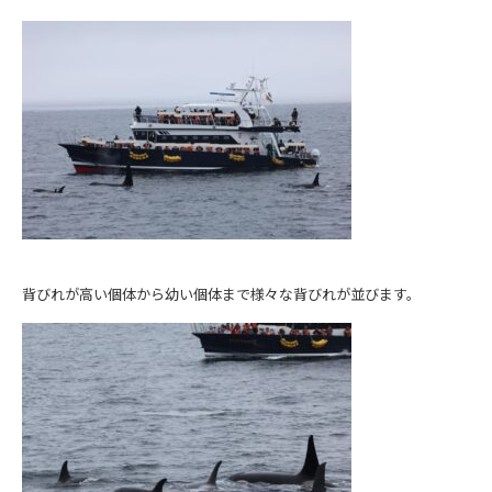
背びれが高い個体から幼い個体まで様々な背びれが並びます。