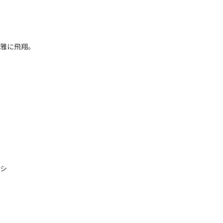
雅に飛翔。
シ