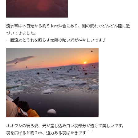
流氷帯は本日港から約５ｋｍ沖合にあり、潮の流れでどんどん陸に近
づいてきました。
一面流氷とそれを照らす太陽の眩い光が神々しいです♪
オオワシの後ろ姿、光が差し込み白い羽部分が透けて美しいです。
羽を広げると約２ｍ、迫力ある羽ばたきです＾＾