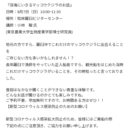
『深海にいきるマッコウクジラのお話』
日時：8月7日（日）10:00~11:30
場所：知床羅臼ビジターセンター
講師：小林 駿 氏
(東京農業大学生物産業学部博士研究員)
地元の方ですら、羅臼沖でこれだけのマッコウクジラに出会えること
を
ご存じない方も多いかもしれません！？
長年羅臼で漁師をやっていた正人船長ですら、観光船をはじめた当時
これだけマッコウクジラがいることを、その時知ったと言っておりま
した。
普段はなかなか聞くことができない貴重な体験です。
どんなお話が聞けるのかとても楽しみですね。
ご予約不要、参加無料ですので、お時間ある方はぜひ！！
【新型コロナウィルス感染防止のためのお願い】
新型コロナウィルス感染拡大防止の
ため、皆様にはご乗船の際
下記の点にご注意頂き、
ご協力をお願い申し上げます。