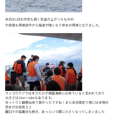
本日は1日お天気も良く気温が上がったものの
午前便も帰港途中から風波が強くなり早めの帰港となりました。
マッコウクジラはオスだけが根室海峡には来ていると言われており
大きさは15m～18mもあります。
ゆっくりと観察出来て良かったですね！また本日限定で港には本物の
流氷がお目見え♪
羅臼での猛暑日も続き、あっという間に小さくなってしまいました