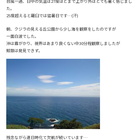
台風一過、日中の気温は27度ほどまで上がり外はとても暑く感じまし
た。
25度超えると羅臼では猛暑日です…(汗)
朝、クジラの見える丘公園から少し海を観察をしたのですが
一面白波でした。
沖は霧がかり、視界はあまり良くない中30分程観察しましたが
鯨類は発見できず。
残念ながら連日時化て欠航が続いています…