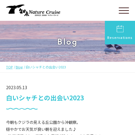
Reservations
Blog
TOP
Blog
白いシャチとの出会い2023
2023.05.13
白いシャチとの出会い2023
今朝もクジラの見える丘公園から沖観察。
穏やかでお天気が良い朝を迎えました♪