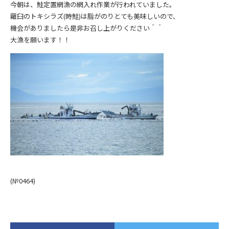
今朝は、鮭定置網漁の網入れ作業が行われていました。
羅臼のトキシラズ(時鮭)は脂がのりとても美味しいので、
機会がありましたら是非お召し上がりください＾＾
大漁を願います！！
(№0464
)