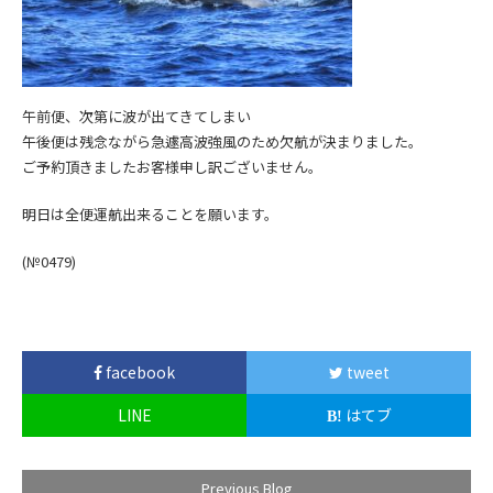
午前便、次第に波が出てきてしまい
午後便は残念ながら急遽高波強風のため欠航が決まりました。
ご予約頂きましたお客様申し訳ございません。
明日は全便運航出来ることを願います。
(№0479
)
facebook
tweet
LINE
はてブ
Previous Blog