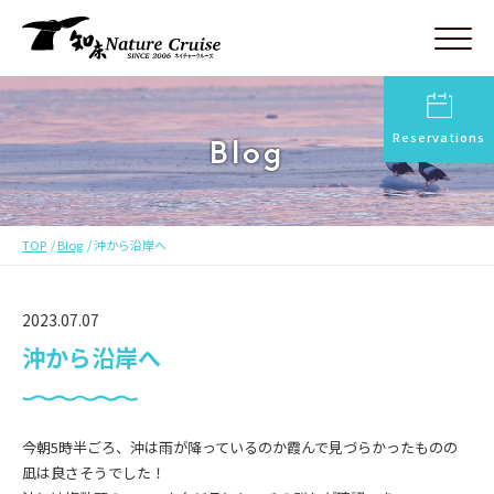
Reservations
Blog
TOP
Blog
沖から沿岸へ
2023.07.07
沖から沿岸へ
今朝5時半ごろ、沖は雨が降っているのか霞んで見づらかったものの
凪は良さそうでした！