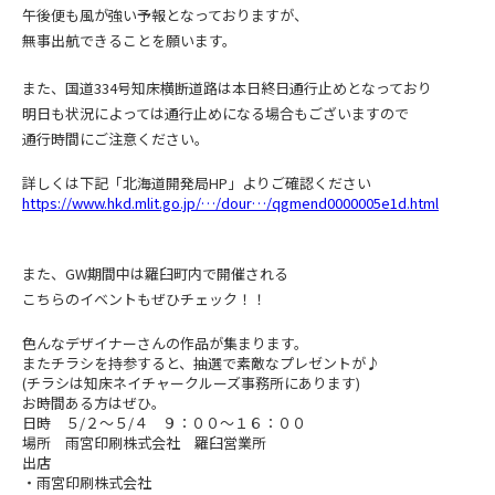
午後便も風が強い予報となっておりますが、
無事出航できることを願います。
また、国道334号知床横断道路は本日終日通行止めとなっており
明日も状況によっては通行止めになる場合もございますので
通行時間にご注意ください。
詳しくは下記「北海道開発局HP」よりご確認ください
https://www.hkd.mlit.go.jp/…/dour…/qgmend0000005e1d.html
また、GW期間中は羅臼町内で開催される
こちらのイベントもぜひチェック！！
色んなデザイナーさんの作品が集まります。
またチラシを持参すると、抽選で素敵なプレゼントが♪
(チラシは知床ネイチャークルーズ事務所にあります)
お時間ある方はぜひ。
日時 ５/２～５/４ ９：００～１６：００
場所 雨宮印刷株式会社 羅臼営業所
出店
・雨宮印刷株式会社