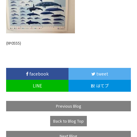
(№0555
)
facebook
tweet
LINE
はてブ
Previous Blog
Back to Blog Top
Next Blog