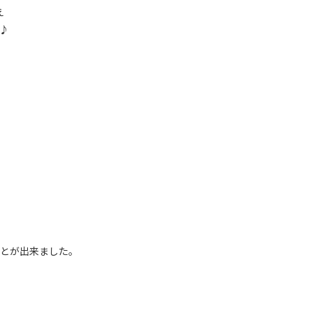
え
♪
とが出来ました。