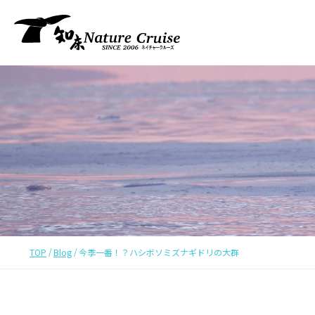
TOP
Blog
今季一番！？ハシボソミズナギドリの大群