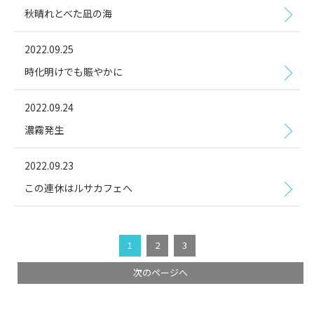
秋晴れとべた凪の海
2022.09.25
時化明けでも賑やかに
2022.09.24
濃霧発生
2022.09.23
この連休はルサカフェへ
1
2
3
次のページへ