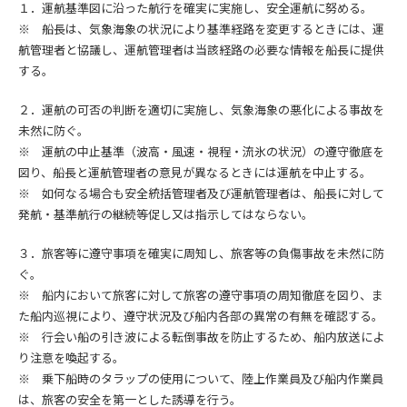
１．運航基準図に沿った航行を確実に実施し、安全運航に努める。
※ 船長は、気象海象の状況により基準経路を変更するときには、運
航管理者と協議し、運航管理者は当該経路の必要な情報を船長に提供
する。
２．運航の可否の判断を適切に実施し、気象海象の悪化による事故を
未然に防ぐ。
※ 運航の中止基準（波高・風速・視程・流氷の状況）の遵守徹底を
図り、船長と運航管理者の意見が異なるときには運航を中止する。
※ 如何なる場合も安全統括管理者及び運航管理者は、船長に対して
発航・基準航行の継続等促し又は指示してはならない。
３．旅客等に遵守事項を確実に周知し、旅客等の負傷事故を未然に防
ぐ。
※ 船内において旅客に対して旅客の遵守事項の周知徹底を図り、ま
た船内巡視により、遵守状況及び船内各部の異常の有無を確認する。
※ 行会い船の引き波による転倒事故を防止するため、船内放送によ
り注意を喚起する。
※ 乗下船時のタラップの使用について、陸上作業員及び船内作業員
は、旅客の安全を第一とした誘導を行う。