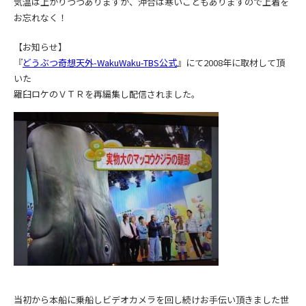
気温は上がりつつありますが、沖合は寒いこともありますので上着を
お忘れなく！
【お知らせ】
『
どうぶつ奇想天外-WakuWaku-TBS公式
』にて2008年に取材して頂
いた
羅臼ロケのＶＴＲを再編集し配信されました。
当初から本船に乗船しビデオカメラを回し続けお手伝い頂きました世