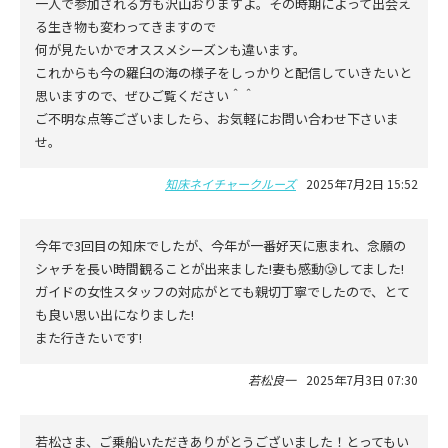
一人で参加される方も沢山おりますよ。その時期によって出会え
る生き物も変わってきますので
何が見たいかでオススメシーズンも違います。
これからも今の羅臼の海の様子をしっかりと配信していきたいと
思いますので、ぜひご覧ください＾＾
ご不明な点等ございましたら、お気軽にお問い合わせ下さいま
せ。
知床ネイチャークルーズ
2025年7月2日 15:52
今年で3回目の知床でしたが、今年が一番好天に恵まれ、念願の
シャチを長い時間観ることが出来ました!妻も感動🥲してました!
ガイドの女性スタッフの対応がとても親切丁寧でしたので、とて
も良い思い出になりました!
また行きたいです!
若松良一
2025年7月3日 07:30
若松さま、ご乗船いただきありがとうございました！とってもい