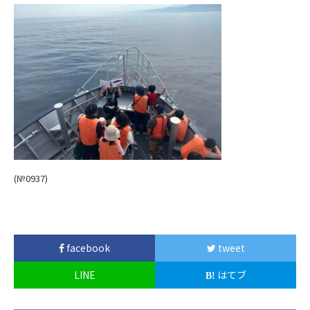
(№0937)
facebook
tweet
LINE
はてブ