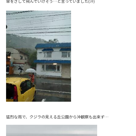
傘をさして飛んでいけそう…と言っていました(汗)
猛烈な雨で、クジラの見える丘公園から沖観察も出来ず…