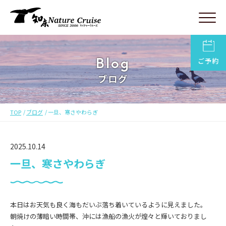
Blog
ご予約
ブログ
TOP
ブログ
一旦、寒さやわらぎ
2025.10.14
一旦、寒さやわらぎ
本日はお天気も良く海もだいぶ落ち着いているように見えました。
朝焼けの薄暗い時間帯、沖には漁船の漁火が煌々と輝いておりまし