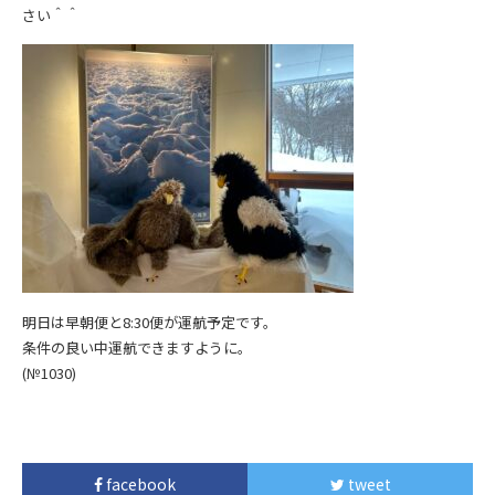
さい＾＾
明日は早朝便と8:30便が運航予定です。
条件の良い中運航できますように。
(№1030)
facebook
tweet