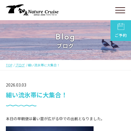
Blog
ご予約
ブログ
TOP
ブログ
細い流氷帯に大集合！
2026.03.03
細い流氷帯に大集合！
本日の早朝便は暑い雲が広がる中での出航となりました。