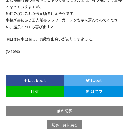
また枝垂れ桜の蕾もやっとふっくらしてきたので、町の桜はすで葉桜
となっておりますが、
船長の桜はこれから見頃を迎えそうです。
事務所裏にある正人船長フラワーガーデンも足を運んでみてくださ
い、船長とっても喜びます🎵
明日は無事出航し、素敵な出会いがありますように。
(№1096
)
facebook
tweet
LINE
はてブ
前の記事
記事一覧に戻る