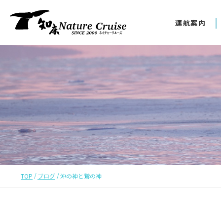
運航案内
TOP
ブログ
沖の神と鷲の神