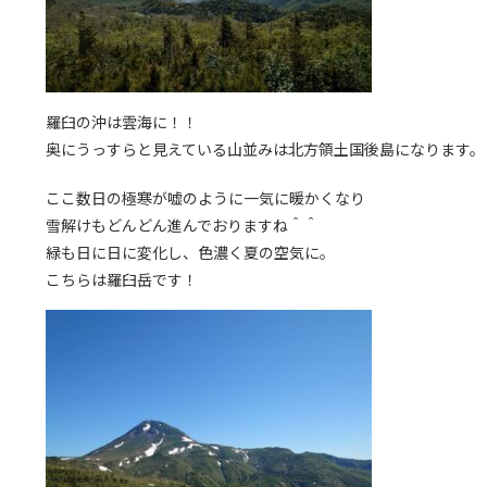
羅臼の沖は雲海に！！
奥にうっすらと見えている山並みは北方領土国後島になります。
ここ数日の極寒が嘘のように一気に暖かくなり
雪解けもどんどん進んでおりますね＾＾
緑も日に日に変化し、色濃く夏の空気に。
こちらは羅臼岳です！