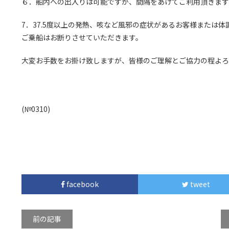
６．船内への出入りは可能ですが、間隔をあけてご利用頂きます
7．
37.5度以上の発熱、咳など風邪の症状
があるお客様または
体
ご乗船はお断りさせていただきます。
大変お手数をお掛け致しますが、皆様のご理解とご協力の程よろ
(№0310
)
facebook
tweet
前の記事