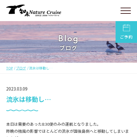
Blog
ご予約
ブログ
TOP
ブログ
流氷は移動し…
2023.03.09
流氷は移動し…
本日は需要のあった8:30便のみの運航となりました。
昨晩の強風の影響でほとんどの流氷が国後島側へと移動してしまいま