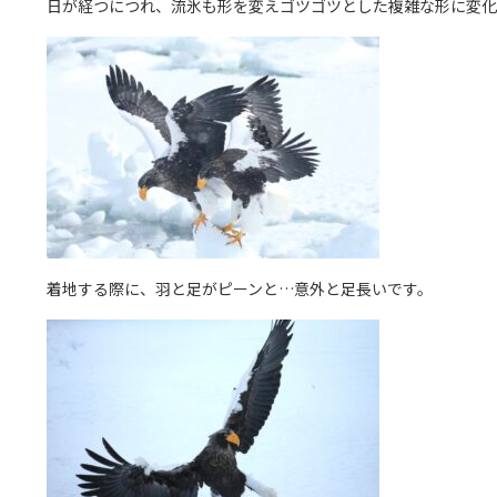
日が経つにつれ、流氷も形を変えゴツゴツとした複雑な形に変化
着地する際に、羽と足がピーンと…意外と足長いです。