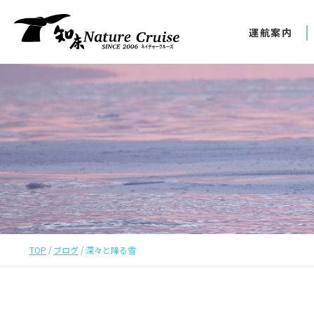
運航案内
TOP
ブログ
深々と降る雪