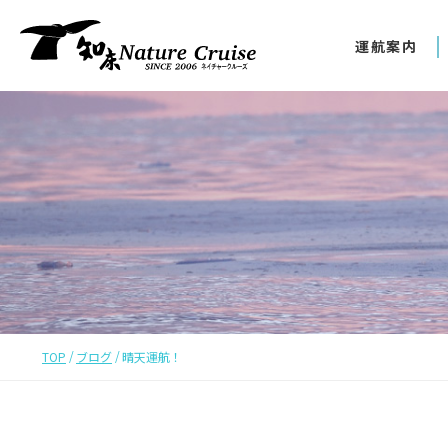
運航案内
TOP
ブログ
晴天運航！