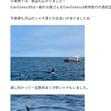
午後便では、青空も広がりました！
EverGreen38は一般のお客さんをEverGreenは修学旅行
午後便も沢山のシャチ達との出会いがありましたね＾＾
波に向かって一生懸命泳ぐ子供シャチもいました。