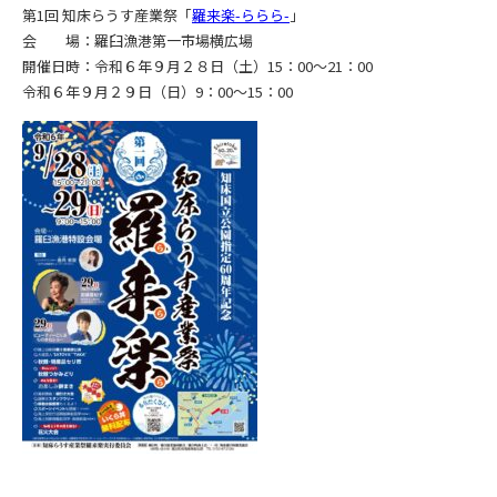
第1回 知床らうす産業祭「
羅来楽-ららら-
」
会 場：羅臼漁港第一市場横広場
開催日時：令和６年９月２８日（土）15：00～21：00
令和６年９月２９日（日）9：00～15：00