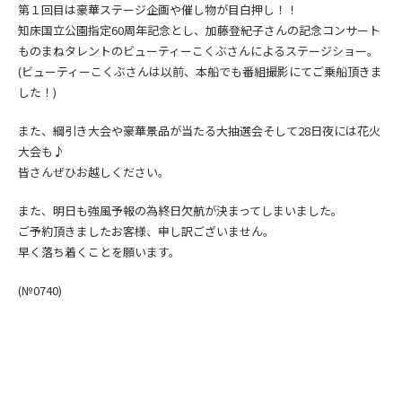
第１回目は豪華ステージ企画や催し物が目白押し！！
知床国立公園指定60周年記念とし、加藤登紀子さんの記念コンサート
ものまねタレントのビューティーこくぶさんによるステージショー。
(ビューティーこくぶさんは以前、本船でも番組撮影にてご乗船頂きま
した！)
また、綱引き大会や豪華景品が当たる大抽選会そして28日夜には花火
大会も♪
皆さんぜひお越しください。
また、明日も強風予報の為終日欠航が決まってしまいました。
ご予約頂きましたお客様、申し訳ございません。
早く落ち着くことを願います。
(№0740
)