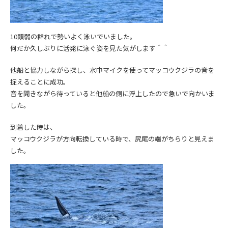
10頭弱の群れで勢いよく泳いでいました。
何だか久しぶりに活発に泳ぐ姿を見た気がします＾＾
他船と協力しながら探し、水中マイクを使ってマッコウクジラの音を
捉えることに成功。
音を聞きながら待っていると他船の側に浮上したので急いで向かいま
した。
到着した時は、
マッコウクジラが方向転換している時で、尻尾の端がちらりと見えま
した。