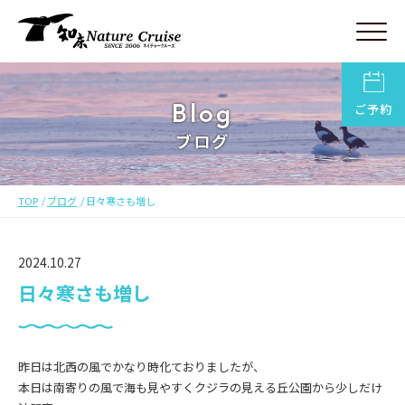
Blog
ご予約
ブログ
TOP
ブログ
日々寒さも増し
2024.10.27
日々寒さも増し
昨日は北西の風でかなり時化ておりましたが、
本日は南寄りの風で海も見やすくクジラの見える丘公園から少しだけ