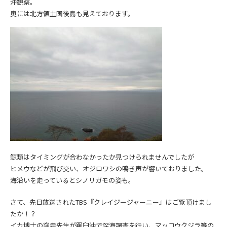
沖観察。
奥には北方領土国後島も見えております。
鯨類はタイミングが合わなかったか見つけられませんでしたが
ヒメウなどが飛び交い、オジロワシの鳴き声が響いておりました。
海沿いを走っているとシノリガモの姿も。
さて、先日放送されたTBS『クレイジージャーニー』はご覧頂けまし
たか！？
イカ博士の窪寺先生が羅臼沖で深海調査を行い、マッコウクジラ等の