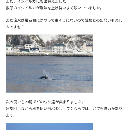
また、イシイルカにも出会えました！
数頭のイシイルカが飛沫を上げ勢いよく泳いでいました。
まだ流氷は羅臼側にはやって来そうにないので鯨類との出会いも楽し
みですね＾＾
次の便でも20羽ほどのワシ達が集まりました。
急旋回しながら風を使い飛ぶ姿は、ワシならでは。とても迫力があり
ます。