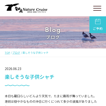
Blog
ご予約
ブログ
TOP
ブログ
楽しそうな子供シャチ
2026.06.23
楽しそうな子供シャチ
本日も羅臼らしいどんより天気で、たまに霧雨が舞っていました。
港前は穏やかなものの沖合に行くにつれて多少の波風がありました