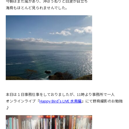
今朝はまだ風があり、沖はうねりと白波が目立ち
海鳥もほとんど見られませんでした。
本日は１日事務仕事をしておりましたが、11時より事務所で一人
オンラインライブ『
Happy Bird’s LIVE 水鳥編
』にて野鳥撮影のお勉強
♪