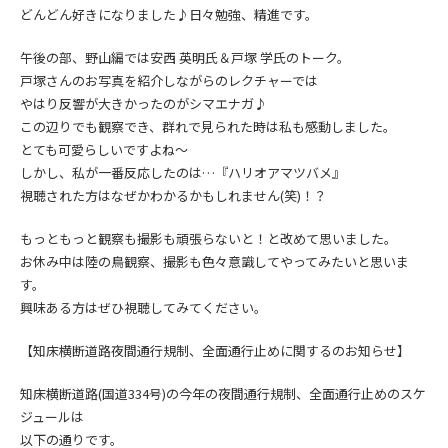
どんどん好きになりました♪日々勉強、精進です。
午後の部、野山編では
安西 英明氏＆戸塚 学氏のトーク。
戸塚さんのお写真を紹介しながらのレクチャーでは
やはり反響が大きかったのがシマエナガ♪
この辺りでも観察でき、群れで見られた時は私も感動しました。
とても可愛らしいですよね～
しかし、私が一番反応したのは…『ハリオアマツバメ』
視聴された方はなぜかわかるかもしれません(笑)！？
もっともっと観察も撮影も頑張らないと！と改めて思いました。
お休み中は陸の鳥観察、撮影も色々意識してやってみたいと思いま
す。
興味ある方はぜひ視聴してみてください。
【知床横断道路夜間通行規制、全面通行止めに関するのお知らせ】
知床横断道路(国道334号)の今年の夜間通行規制、全面通行止めのスケ
ジュールは
以下の通りです。