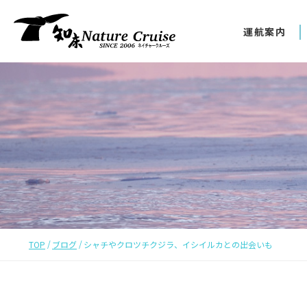
運航案内
TOP
ブログ
シャチやクロツチクジラ、イシイルカとの出会いも