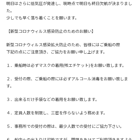
明日はさらに低気圧が発達し、現時点で明日も終日欠航が決まりまし
た。
少しでも早く落ち着くことを願います。
【新型コロナウィルス感染防止のためのお願い】
新型コロナウィルス感染拡大防止の
ため、皆様にはご乗船の際
下記の点にご注意頂き、
ご協力をお願い申し上げます。
１．乗船時は必ずマスクの着用(咳エチケット)をお願い致します。
２．受付の際、ご乗船の際には必ずアルコール消毒をお願い致しま
す。
３．出来るだけ手袋などの着用をお願い致します。
４．定員人数を制限し、三密を作らないよう務めます。
５．事務所での受付の際は、最少人数での受付にご協力下さい。
６．船内への出入りは可能ですが、間隔をあけてご利用頂きますよう